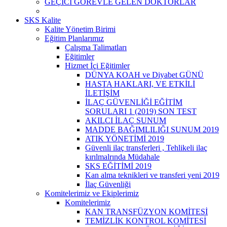
GEÇİCİ GÖREVLE GELEN DOKTORLAR
SKS Kalite
Kalite Yönetim Birimi
Eğitim Planlarımız
Çalışma Talimatları
Eğitimler
Hizmet İçi Eğitimler
DÜNYA KOAH ve Diyabet GÜNÜ
HASTA HAKLARI, VE ETKİLİ
İLETİŞİM
İLAÇ GÜVENLİĞİ EĞİTİM
SORULARI 1 (2019) SON TEST
AKILCI İLAÇ SUNUM
MADDE BAĞIMLILIĞI SUNUM 2019
ATIK YÖNETİMİ 2019
Güvenli ilaç transferleri , Tehlikeli ilaç
kırılmalrında Müdahale
SKS EĞİTİMİ 2019
Kan alma teknikleri ve transferi yeni 2019
İlaç Güvenliği
Komitelerimiz ve Ekiplerimiz
Komitelerimiz
KAN TRANSFÜZYON KOMİTESİ
TEMİZLİK KONTROL KOMİTESİ