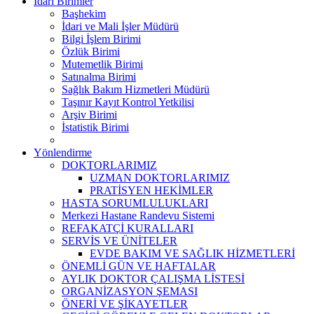
İdari Birimler
Başhekim
İdari ve Mali İşler Müdürü
Bilgi İşlem Birimi
Özlük Birimi
Mutemetlik Birimi
Satınalma Birimi
Sağlık Bakım Hizmetleri Müdürü
Taşınır Kayıt Kontrol Yetkilisi
Arşiv Birimi
İstatistik Birimi
Yönlendirme
DOKTORLARIMIZ
UZMAN DOKTORLARIMIZ
PRATİSYEN HEKİMLER
HASTA SORUMLULUKLARI
Merkezi Hastane Randevu Sistemi
REFAKATÇİ KURALLARI
SERVİS VE ÜNİTELER
EVDE BAKIM VE SAĞLIK HİZMETLERİ
ÖNEMLİ GÜN VE HAFTALAR
AYLIK DOKTOR ÇALIŞMA LİSTESİ
ORGANİZASYON ŞEMASI
ÖNERİ VE ŞİKAYETLER