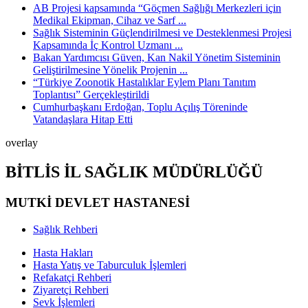
AB Projesi kapsamında “Göçmen Sağlığı Merkezleri için
Medikal Ekipman, Cihaz ve Sarf ...
Sağlık Sisteminin Güçlendirilmesi ve Desteklenmesi Projesi
Kapsamında İç Kontrol Uzmanı ...
Bakan Yardımcısı Güven, Kan Nakil Yönetim Sisteminin
Geliştirilmesine Yönelik Projenin ...
“Türkiye Zoonotik Hastalıklar Eylem Planı Tanıtım
Toplantısı” Gerçekleştirildi
Cumhurbaşkanı Erdoğan, Toplu Açılış Töreninde
Vatandaşlara Hitap Etti
overlay
BİTLİS İL SAĞLIK MÜDÜRLÜĞÜ
MUTKİ DEVLET HASTANESİ
Sağlık Rehberi
Hasta Hakları
Hasta Yatış ve Taburculuk İşlemleri
Refakatçi Rehberi
Ziyaretçi Rehberi
Sevk İşlemleri