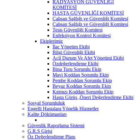
RADYASYON GÜVENLİĞİ
KOMİTESİ
HASTA GÜVENLİĞİ KOMİTESİ
Çalışan Sağlığı ve Güvenliği Komitesi
Çalışan Sağlığı ve Güvenliği Komitesi
Tesis Güvenliği Komitesi
Enfeksiyon Kontrol Komitesi
Ekiplerimiz
İlaç Yönetim Ekibi
Bilgi Güvenliği Ekibi
Acil Durum Ve Afet Yönetimi Ekibi
Özdeğerlendirme Ekibi
Bina Turu Sorumlu Ekip
Mavi Koddan Sorumlu Ekip
Pembe Koddan Sorumlu Ekip
Beyaz Koddan Sorumlu Ekip
Kırmızı Koddan Sorumlu Ekip
Hasta Görüş ,Öneri Değerlendirme Ekibi
Sosyal Sorumluluk
Engelli Hastalara Yönelik Hizmetler
Kalite Dökümanları
Güvenlik Raporlama Sistemi
G.R.S Girişi
Öz Değerlendirme Planı