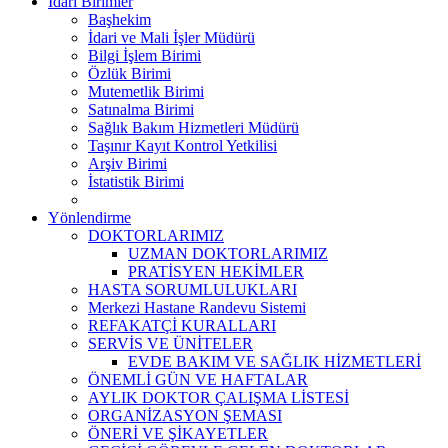
İdari Birimler
Başhekim
İdari ve Mali İşler Müdürü
Bilgi İşlem Birimi
Özlük Birimi
Mutemetlik Birimi
Satınalma Birimi
Sağlık Bakım Hizmetleri Müdürü
Taşınır Kayıt Kontrol Yetkilisi
Arşiv Birimi
İstatistik Birimi
Yönlendirme
DOKTORLARIMIZ
UZMAN DOKTORLARIMIZ
PRATİSYEN HEKİMLER
HASTA SORUMLULUKLARI
Merkezi Hastane Randevu Sistemi
REFAKATÇİ KURALLARI
SERVİS VE ÜNİTELER
EVDE BAKIM VE SAĞLIK HİZMETLERİ
ÖNEMLİ GÜN VE HAFTALAR
AYLIK DOKTOR ÇALIŞMA LİSTESİ
ORGANİZASYON ŞEMASI
ÖNERİ VE ŞİKAYETLER