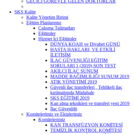
GEÇİCİ GÖREVLE GELEN DOKTORLAR
SKS Kalite
Kalite Yönetim Birimi
Eğitim Planlarımız
Çalışma Talimatları
Eğitimler
Hizmet İçi Eğitimler
DÜNYA KOAH ve Diyabet GÜNÜ
HASTA HAKLARI, VE ETKİLİ
İLETİŞİM
İLAÇ GÜVENLİĞİ EĞİTİM
SORULARI 1 (2019) SON TEST
AKILCI İLAÇ SUNUM
MADDE BAĞIMLILIĞI SUNUM 2019
ATIK YÖNETİMİ 2019
Güvenli ilaç transferleri , Tehlikeli ilaç
kırılmalrında Müdahale
SKS EĞİTİMİ 2019
Kan alma teknikleri ve transferi yeni 2019
İlaç Güvenliği
Komitelerimiz ve Ekiplerimiz
Komitelerimiz
KAN TRANSFÜZYON KOMİTESİ
TEMİZLİK KONTROL KOMİTESİ