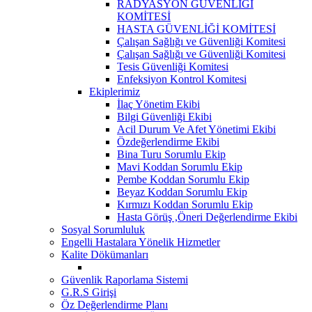
RADYASYON GÜVENLİĞİ
KOMİTESİ
HASTA GÜVENLİĞİ KOMİTESİ
Çalışan Sağlığı ve Güvenliği Komitesi
Çalışan Sağlığı ve Güvenliği Komitesi
Tesis Güvenliği Komitesi
Enfeksiyon Kontrol Komitesi
Ekiplerimiz
İlaç Yönetim Ekibi
Bilgi Güvenliği Ekibi
Acil Durum Ve Afet Yönetimi Ekibi
Özdeğerlendirme Ekibi
Bina Turu Sorumlu Ekip
Mavi Koddan Sorumlu Ekip
Pembe Koddan Sorumlu Ekip
Beyaz Koddan Sorumlu Ekip
Kırmızı Koddan Sorumlu Ekip
Hasta Görüş ,Öneri Değerlendirme Ekibi
Sosyal Sorumluluk
Engelli Hastalara Yönelik Hizmetler
Kalite Dökümanları
Güvenlik Raporlama Sistemi
G.R.S Girişi
Öz Değerlendirme Planı