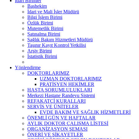
İdari Birimler
Başhekim
İdari ve Mali İşler Müdürü
Bilgi İşlem Birimi
Özlük Birimi
Mutemetlik Birimi
Satınalma Birimi
Sağlık Bakım Hizmetleri Müdürü
Taşınır Kayıt Kontrol Yetkilisi
Arşiv Birimi
İstatistik Birimi
Yönlendirme
DOKTORLARIMIZ
UZMAN DOKTORLARIMIZ
PRATİSYEN HEKİMLER
HASTA SORUMLULUKLARI
Merkezi Hastane Randevu Sistemi
REFAKATÇİ KURALLARI
SERVİS VE ÜNİTELER
EVDE BAKIM VE SAĞLIK HİZMETLERİ
ÖNEMLİ GÜN VE HAFTALAR
AYLIK DOKTOR ÇALIŞMA LİSTESİ
ORGANİZASYON ŞEMASI
ÖNERİ VE ŞİKAYETLER