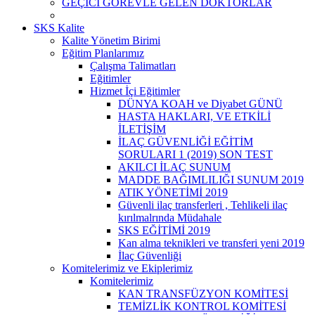
GEÇİCİ GÖREVLE GELEN DOKTORLAR
SKS Kalite
Kalite Yönetim Birimi
Eğitim Planlarımız
Çalışma Talimatları
Eğitimler
Hizmet İçi Eğitimler
DÜNYA KOAH ve Diyabet GÜNÜ
HASTA HAKLARI, VE ETKİLİ
İLETİŞİM
İLAÇ GÜVENLİĞİ EĞİTİM
SORULARI 1 (2019) SON TEST
AKILCI İLAÇ SUNUM
MADDE BAĞIMLILIĞI SUNUM 2019
ATIK YÖNETİMİ 2019
Güvenli ilaç transferleri , Tehlikeli ilaç
kırılmalrında Müdahale
SKS EĞİTİMİ 2019
Kan alma teknikleri ve transferi yeni 2019
İlaç Güvenliği
Komitelerimiz ve Ekiplerimiz
Komitelerimiz
KAN TRANSFÜZYON KOMİTESİ
TEMİZLİK KONTROL KOMİTESİ