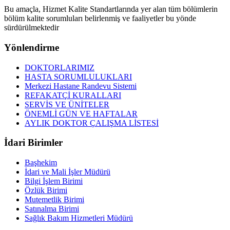
Bu amaçla, Hizmet Kalite Standartlarında yer alan tüm bölümlerin
bölüm kalite sorumluları belirlenmiş ve faaliyetler bu yönde
sürdürülmektedir
Yönlendirme
DOKTORLARIMIZ
HASTA SORUMLULUKLARI
Merkezi Hastane Randevu Sistemi
REFAKATÇİ KURALLARI
SERVİS VE ÜNİTELER
ÖNEMLİ GÜN VE HAFTALAR
AYLIK DOKTOR ÇALIŞMA LİSTESİ
İdari Birimler
Başhekim
İdari ve Mali İşler Müdürü
Bilgi İşlem Birimi
Özlük Birimi
Mutemetlik Birimi
Satınalma Birimi
Sağlık Bakım Hizmetleri Müdürü