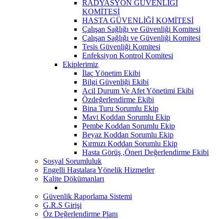
RADYASYON GÜVENLİĞİ
KOMİTESİ
HASTA GÜVENLİĞİ KOMİTESİ
Çalışan Sağlığı ve Güvenliği Komitesi
Çalışan Sağlığı ve Güvenliği Komitesi
Tesis Güvenliği Komitesi
Enfeksiyon Kontrol Komitesi
Ekiplerimiz
İlaç Yönetim Ekibi
Bilgi Güvenliği Ekibi
Acil Durum Ve Afet Yönetimi Ekibi
Özdeğerlendirme Ekibi
Bina Turu Sorumlu Ekip
Mavi Koddan Sorumlu Ekip
Pembe Koddan Sorumlu Ekip
Beyaz Koddan Sorumlu Ekip
Kırmızı Koddan Sorumlu Ekip
Hasta Görüş ,Öneri Değerlendirme Ekibi
Sosyal Sorumluluk
Engelli Hastalara Yönelik Hizmetler
Kalite Dökümanları
Güvenlik Raporlama Sistemi
G.R.S Girişi
Öz Değerlendirme Planı