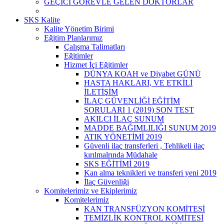
GEÇİCİ GÖREVLE GELEN DOKTORLAR
SKS Kalite
Kalite Yönetim Birimi
Eğitim Planlarımız
Çalışma Talimatları
Eğitimler
Hizmet İçi Eğitimler
DÜNYA KOAH ve Diyabet GÜNÜ
HASTA HAKLARI, VE ETKİLİ
İLETİŞİM
İLAÇ GÜVENLİĞİ EĞİTİM
SORULARI 1 (2019) SON TEST
AKILCI İLAÇ SUNUM
MADDE BAĞIMLILIĞI SUNUM 2019
ATIK YÖNETİMİ 2019
Güvenli ilaç transferleri , Tehlikeli ilaç
kırılmalrında Müdahale
SKS EĞİTİMİ 2019
Kan alma teknikleri ve transferi yeni 2019
İlaç Güvenliği
Komitelerimiz ve Ekiplerimiz
Komitelerimiz
KAN TRANSFÜZYON KOMİTESİ
TEMİZLİK KONTROL KOMİTESİ