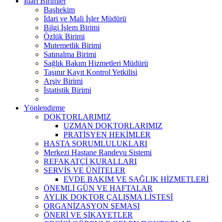
İdari Birimler
Başhekim
İdari ve Mali İşler Müdürü
Bilgi İşlem Birimi
Özlük Birimi
Mutemetlik Birimi
Satınalma Birimi
Sağlık Bakım Hizmetleri Müdürü
Taşınır Kayıt Kontrol Yetkilisi
Arşiv Birimi
İstatistik Birimi
Yönlendirme
DOKTORLARIMIZ
UZMAN DOKTORLARIMIZ
PRATİSYEN HEKİMLER
HASTA SORUMLULUKLARI
Merkezi Hastane Randevu Sistemi
REFAKATÇİ KURALLARI
SERVİS VE ÜNİTELER
EVDE BAKIM VE SAĞLIK HİZMETLERİ
ÖNEMLİ GÜN VE HAFTALAR
AYLIK DOKTOR ÇALIŞMA LİSTESİ
ORGANİZASYON ŞEMASI
ÖNERİ VE ŞİKAYETLER