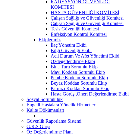
RADYASYON GÜVENLİĞİ
KOMİTESİ
HASTA GÜVENLİĞİ KOMİTESİ
Çalışan Sağlığı ve Güvenliği Komitesi
Çalışan Sağlığı ve Güvenliği Komitesi
Tesis Güvenliği Komitesi
Enfeksiyon Kontrol Komitesi
Ekiplerimiz
İlaç Yönetim Ekibi
Bilgi Güvenliği Ekibi
Acil Durum Ve Afet Yönetimi Ekibi
Özdeğerlendirme Ekibi
Bina Turu Sorumlu Ekip
Mavi Koddan Sorumlu Ekip
Pembe Koddan Sorumlu Ekip
Beyaz Koddan Sorumlu Ekip
Kırmızı Koddan Sorumlu Ekip
Hasta Görüş ,Öneri Değerlendirme Ekibi
Sosyal Sorumluluk
Engelli Hastalara Yönelik Hizmetler
Kalite Dökümanları
Güvenlik Raporlama Sistemi
G.R.S Girişi
Öz Değerlendirme Planı