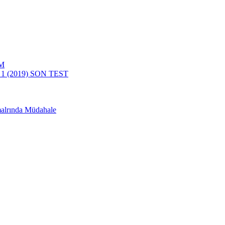
İM
 (2019) SON TEST
ılmalrında Müdahale