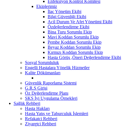
Enfeksiyon Kontrol Komitesi
Ekiplerimiz
İlaç Yönetim Ekibi
Bilgi Güvenliği Ekibi
Acil Durum Ve Afet Yönetimi Ekibi
Özdeğerlendirme Ekibi
Bina Turu Sorumlu Ekip
Mavi Koddan Sorumlu Ekip
Pembe Koddan Sorumlu Ekip
Beyaz Koddan Sorumlu Ekip
Kırmızı Koddan Sorumlu Ekip
Hasta Görüş ,Öneri Değerlendirme Ekibi
Sosyal Sorumluluk
Engelli Hastalara Yönelik Hizmetler
Kalite Dökümanları
Güvenlik Raporlama Sistemi
G.R.S Girişi
Öz Değerlendirme Planı
SKS İyi Uygulama Örnekleri
Sağlık Rehberi
Hasta Hakları
Hasta Yatış ve Taburculuk İşlemleri
Refakatçi Rehberi
Ziyaretçi Rehberi