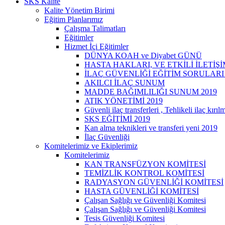
SKS Kalite
Kalite Yönetim Birimi
Eğitim Planlarımız
Çalışma Talimatları
Eğitimler
Hizmet İçi Eğitimler
DÜNYA KOAH ve Diyabet GÜNÜ
HASTA HAKLARI, VE ETKİLİ İLETİŞ
İLAÇ GÜVENLİĞİ EĞİTİM SORULARI 1
AKILCI İLAÇ SUNUM
MADDE BAĞIMLILIĞI SUNUM 2019
ATIK YÖNETİMİ 2019
Güvenli ilaç transferleri , Tehlikeli ilaç kır
SKS EĞİTİMİ 2019
Kan alma teknikleri ve transferi yeni 2019
İlaç Güvenliği
Komitelerimiz ve Ekiplerimiz
Komitelerimiz
KAN TRANSFÜZYON KOMİTESİ
TEMİZLİK KONTROL KOMİTESİ
RADYASYON GÜVENLİĞİ KOMİTESİ
HASTA GÜVENLİĞİ KOMİTESİ
Çalışan Sağlığı ve Güvenliği Komitesi
Çalışan Sağlığı ve Güvenliği Komitesi
Tesis Güvenliği Komitesi