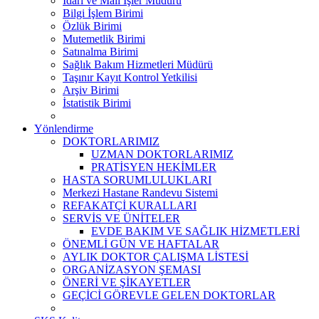
İdari ve Mali İşler Müdürü
Bilgi İşlem Birimi
Özlük Birimi
Mutemetlik Birimi
Satınalma Birimi
Sağlık Bakım Hizmetleri Müdürü
Taşınır Kayıt Kontrol Yetkilisi
Arşiv Birimi
İstatistik Birimi
Yönlendirme
DOKTORLARIMIZ
UZMAN DOKTORLARIMIZ
PRATİSYEN HEKİMLER
HASTA SORUMLULUKLARI
Merkezi Hastane Randevu Sistemi
REFAKATÇİ KURALLARI
SERVİS VE ÜNİTELER
EVDE BAKIM VE SAĞLIK HİZMETLERİ
ÖNEMLİ GÜN VE HAFTALAR
AYLIK DOKTOR ÇALIŞMA LİSTESİ
ORGANİZASYON ŞEMASI
ÖNERİ VE ŞİKAYETLER
GEÇİCİ GÖREVLE GELEN DOKTORLAR