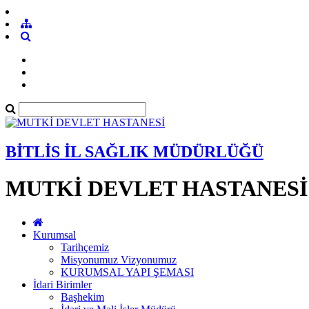
BİTLİS İL SAĞLIK MÜDÜRLÜĞÜ
MUTKİ DEVLET HASTANESİ
Kurumsal
Tarihçemiz
Misyonumuz Vizyonumuz
KURUMSAL YAPI ŞEMASI
İdari Birimler
Başhekim